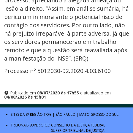
processo, apreciando a alegada ameaça ou
lesão a direito. “Assim, em análise sumária, há
periculum in mora ante o potencial risco de
contágio dos servidores. Por outro lado, não
há prejuízo irreparável à parte adversa, já que
os servidores permanecerão em trabalho
remoto e que a questão será reavaliada após
a manifestação do INSS”. (SRQ)
Processo nº 5012030-92.2020.4.03.6100
Publicado em
08/07/2020 às 17h55
e atualizado em
04/08/2026 às 15h01
SITES DA 3ª REGIÃO
TRF3
|
SÃO PAULO
|
MATO GROSSO DO SUL
TRIBUNAIS SUPERIORES:
CONSELHO DA JUSTIÇA FEDERAL
SUPERIOR TRIBUNAL DE JUSTIÇA