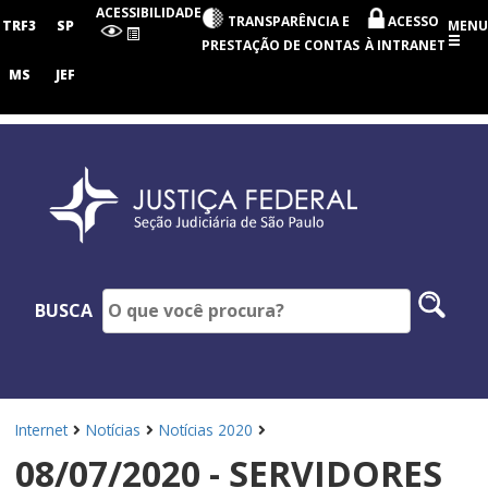
Seção
ACESSIBILIDADE
TRANSPARÊNCIA E
ACESSO
Judiciária
TRF3
SP
MENU
de
PRESTAÇÃO DE CONTAS
À INTRANET
São
Paulo
MS
JEF
Pesq
BUSCA
no
site
Internet
Notícias
Notícias 2020
08/07/2020 - SERVIDORES