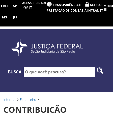
Seção
ACESSIBILIDADE
TRANSPARÊNCIA E
ACESSO
Judiciária
TRF3
SP
MENU
de
PRESTAÇÃO DE CONTAS
À INTRANET
São
Paulo
MS
JEF
Pesq
BUSCA
no
site
Internet
Financeiro
CONTRIBUIÇÃO