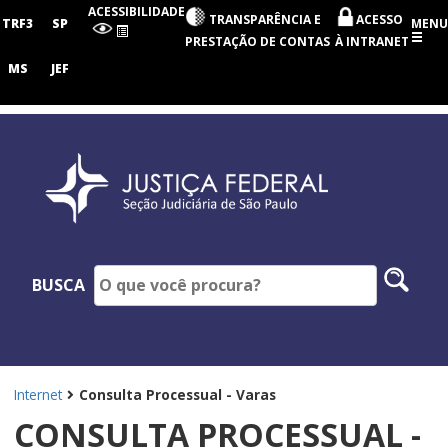
Seção
ACESSIBILIDADE
TRANSPARÊNCIA E
ACESSO
Judiciária
TRF3
SP
MENU
de
PRESTAÇÃO DE CONTAS
À INTRANET
São
Paulo
MS
JEF
Pesq
BUSCA
no
site
Internet
Consulta Processual - Varas
CONSULTA PROCESSUAL -