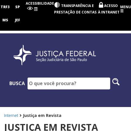
Seção
ACESSIBILIDADE
TRANSPARÊNCIA E
ACESSO
Judiciária
TRF3
SP
MENU
de
PRESTAÇÃO DE CONTAS
À INTRANET
São
Paulo
MS
JEF
Pesq
BUSCA
no
site
Internet
Justiça em Revista
JUSTIÇA EM REVISTA