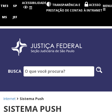
Seção
ACESSIBILIDADE
TRANSPARÊNCIA E
ACESSO
Judiciária
TRF3
SP
MENU
de
PRESTAÇÃO DE CONTAS
À INTRANET
São
Paulo
MS
JEF
Pesq
BUSCA
no
site
Internet
Sistema Push
SISTEMA PUSH