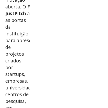
aberta
.
O
Festival
JustPitch
abrirá
as portas
da
instituição
para apresentação
de
projetos
criados
por
startups,
empresas,
universidades,
centros de
pesquisa,
etc.