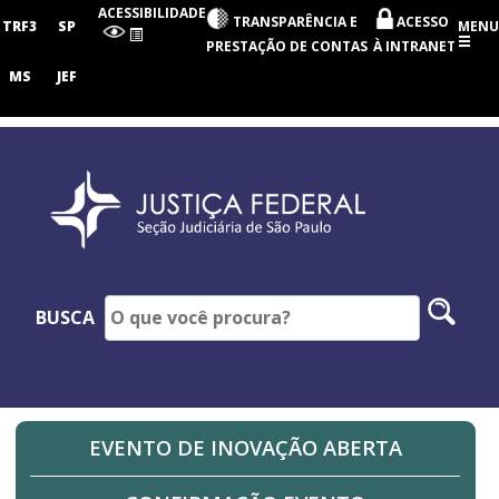
Seção
ACESSIBILIDADE
TRANSPARÊNCIA E
ACESSO
Judiciária
TRF3
SP
MENU
de
PRESTAÇÃO DE CONTAS
À INTRANET
São
Paulo
MS
JEF
Pesq
BUSCA
no
site
EVENTO DE INOVAÇÃO ABERTA