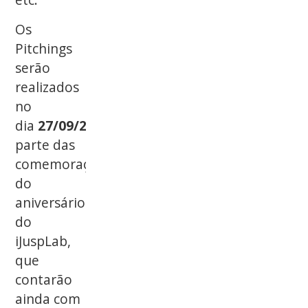
Os
Pitchings
serão
realizados
no
dia
27/09/2019
como
parte das
comemorações
do
aniversário
do
iJuspLab,
que
contarão
ainda com