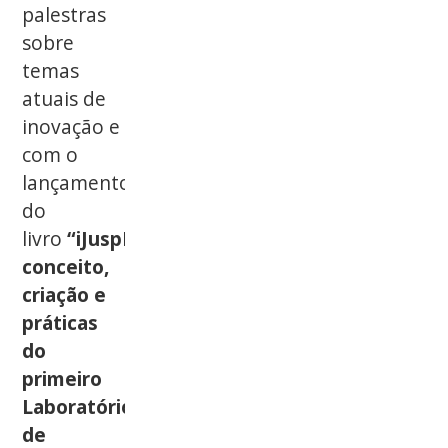
palestras
sobre
temas
atuais de
inovação e
com o
lançamento
do
livro
“iJuspLab:
conceito,
criação e
práticas
do
primeiro
Laboratório
de