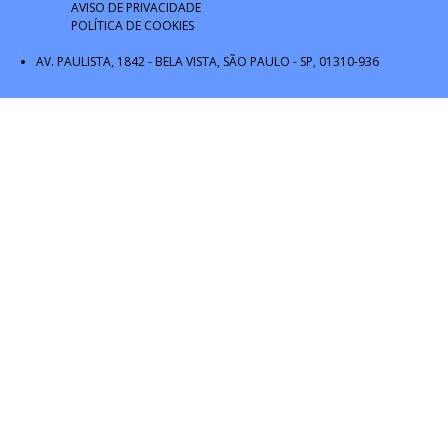
AVISO DE PRIVACIDADE
POLÍTICA DE COOKIES
AV. PAULISTA, 1842 - BELA VISTA, SÃO PAULO - SP, 01310-936