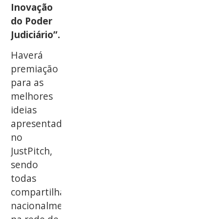
Inovação
do Poder
Judiciário”.
Haverá
premiação
para as
melhores
ideias
apresentadas
no
JustPitch,
sendo
todas
compartilhadas
nacionalmente