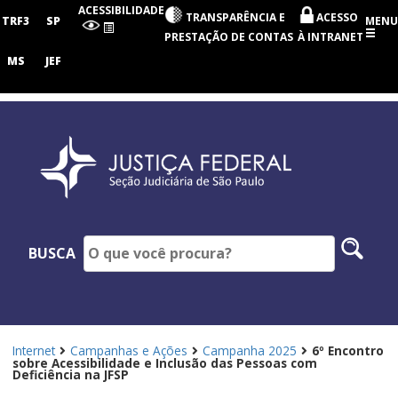
Seção
ACESSIBILIDADE
TRANSPARÊNCIA E
ACESSO
Judiciária
TRF3
SP
MENU
de
PRESTAÇÃO DE CONTAS
À INTRANET
São
Paulo
MS
JEF
Pesq
BUSCA
no
site
Internet
Campanhas e Ações
Campanha 2025
6º Encontro
sobre Acessibilidade e Inclusão das Pessoas com
Deficiência na JFSP