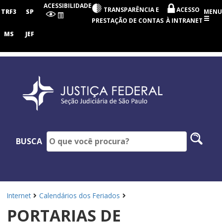
Seção
ACESSIBILIDADE
TRANSPARÊNCIA E
ACESSO
Judiciária
TRF3
SP
MENU
de
PRESTAÇÃO DE CONTAS
À INTRANET
São
Paulo
MS
JEF
Pesq
BUSCA
no
site
Internet
Calendários dos Feriados
PORTARIAS DE