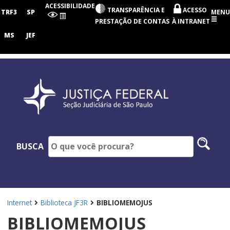
Seção
ACESSIBILIDADE
TRANSPARÊNCIA E
ACESSO
Judiciária
TRF3
SP
MENU
de
PRESTAÇÃO DE CONTAS
À INTRANET
São
Paulo
MS
JEF
Pesq
BUSCA
no
site
Internet
Biblioteca JF3R
BIBLIOMEMOJUS
BIBLIOMEMOJUS