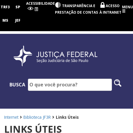
Seção
ACESSIBILIDADE
TRANSPARÊNCIA E
ACESSO
Judiciária
TRF3
SP
MENU
de
PRESTAÇÃO DE CONTAS
À INTRANET
São
Paulo
MS
JEF
Pesq
BUSCA
no
site
Internet
Biblioteca JF3R
Links Úteis
LINKS ÚTEIS