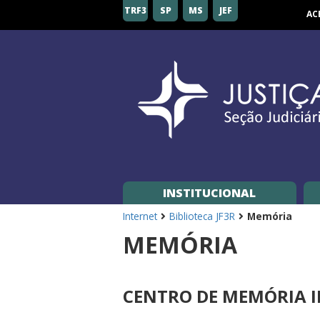
Seção
TRF3
SP
MS
JEF
AC
Judiciária
de
São
Paulo
INSTITUCIONAL
Internet
Biblioteca JF3R
Memória
MEMÓRIA
CENTRO DE MEMÓRIA IN