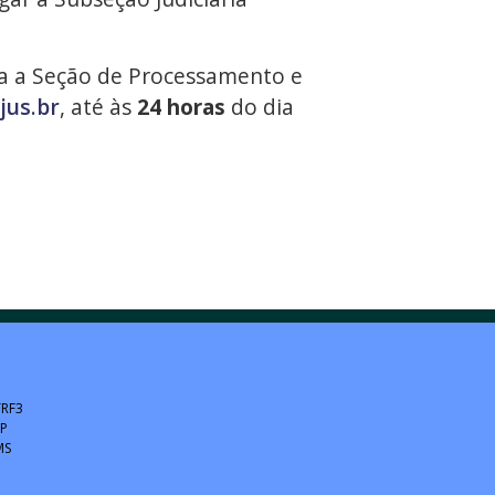
a a Seção de Processamento e
jus.br
, até às
24 horas
do dia
TRF3
SP
MS