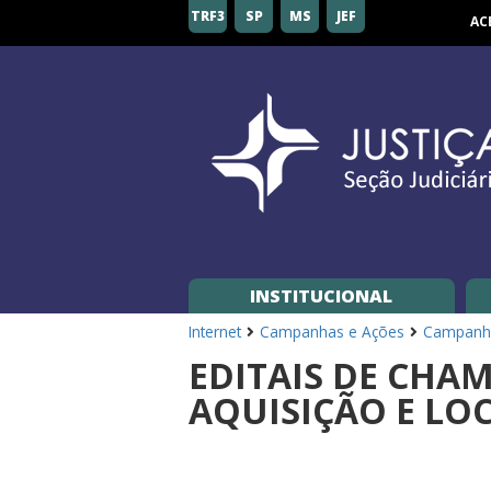
Seção
TRF3
SP
MS
JEF
AC
Judiciária
de
São
Paulo
INSTITUCIONAL
Internet
Campanhas e Ações
Campanh
EDITAIS DE CHA
AQUISIÇÃO E LO