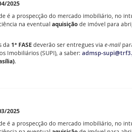
4/2025
ade é a prospecção do mercado imobiliário, no int
ciência na eventual
aquisição
de imóvel para abri
s da
1ª FASE
deverão ser entregues via
e-mail
par
Imobiliários (SUPI), a saber:
admsp-supi@trf3.
sília)
.
3/2025
ade é a prospecção do mercado imobiliário, no int
ciência na eventual
aquisição
de imóvel para abri