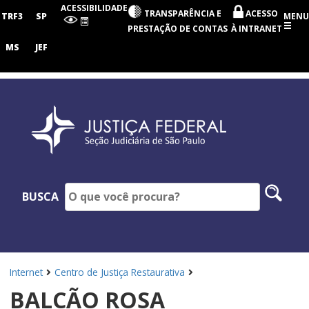
Seção
ACESSIBILIDADE
TRANSPARÊNCIA E
ACESSO
Judiciária
TRF3
SP
MENU
de
PRESTAÇÃO DE CONTAS
À INTRANET
São
Paulo
MS
JEF
Pesq
BUSCA
no
site
Internet
Centro de Justiça Restaurativa
BALCÃO ROSA