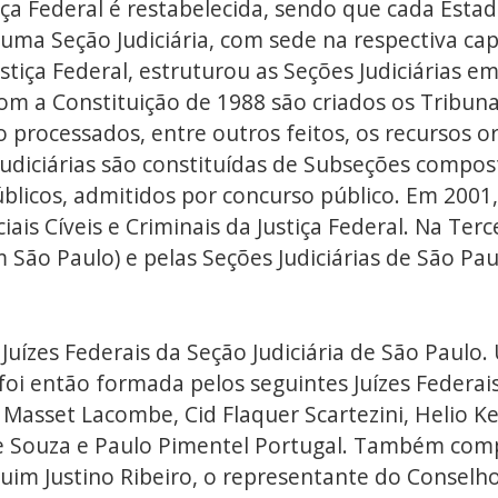
tiça Federal é restabelecida, sendo que cada Estad
uma Seção Judiciária, com sede na respectiva capit
stiça Federal, estruturou as Seções Judiciárias em
Com a Constituição de 1988 são criados os Tribuna
 processados, entre outros feitos, os recursos o
 Judiciárias são constituídas de Subseções compos
úblicos, admitidos por concurso público. Em 2001, 
ais Cíveis e Criminais da Justiça Federal. Na Terce
São Paulo) e pelas Seções Judiciárias de São Pau
uízes Federais da Seção Judiciária de São Paulo
 foi então formada pelos seguintes Juízes Federai
asset Lacombe, Cid Flaquer Scartezini, Helio Ke
de Souza e Paulo Pimentel Portugal. Também co
quim Justino Ribeiro, o representante do Conselh