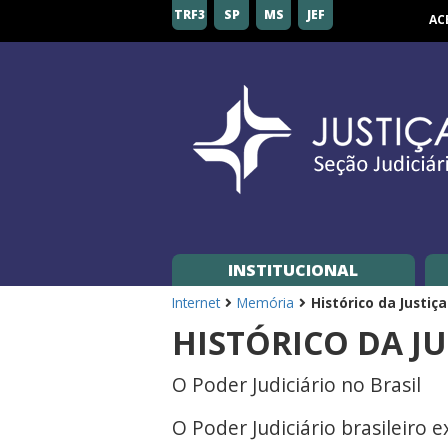
Seção
TRF3
SP
MS
JEF
AC
Judiciária
de
São
Paulo
INSTITUCIONAL
Internet
Memória
Histórico da Justiç
HISTÓRICO DA JU
O Poder Judiciário no Brasil
O Poder Judiciário brasileiro