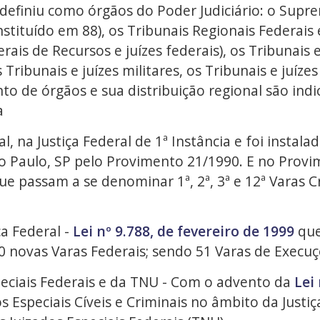
definiu como órgãos do Poder Judiciário: o Supre
nstituído em 88), os Tribunais Regionais Federais 
rais de Recursos e juízes federais), os Tribunais 
s Tribunais e juízes militares, os Tribunais e juíze
to de órgãos e sua distribuição regional são ind
a
l, na Justiça Federal de 1ª Instância e foi instala
o Paulo, SP pelo Provimento 21/1990. E no Provime
que passam a se denominar 1ª, 2ª, 3ª e 12ª Varas Cr
ça Federal -
Lei nº 9.788, de fevereiro de 1999
que
0 novas Varas Federais; sendo 51 Varas de Execuçõe
speciais Federais e da TNU - Com o advento da
Lei 
s Especiais Cíveis e Criminais no âmbito da Justiç