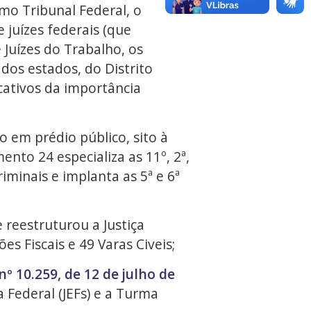
mo Tribunal Federal, o
e juízes federais (que
e Juízes do Trabalho, os
s dos estados, do Distrito
icativos da importância
do em prédio público, sito à
nto 24 especializa as 11º, 2ª,
iminais e implanta as 5ª e 6ª
 reestruturou a Justiça
s Fiscais e 49 Varas Civeis;
nº 10.259, de 12 de julho de
a Federal (JEFs) e a Turma