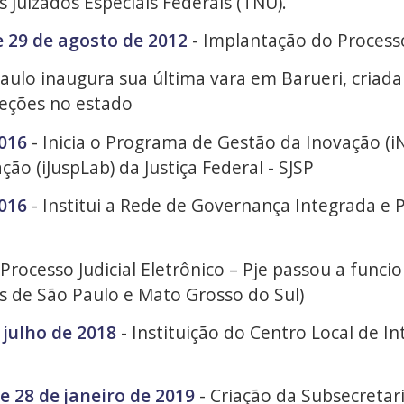
 Juizados Especiais Federais (TNU).
e 29 de agosto de 2012
- Implantação do Processo 
Paulo inaugura sua última vara em Barueri, criad
eções no estado
2016
- Inicia o Programa de Gestão da Inovação (iN
ão (iJuspLab) da Justiça Federal - SJSP
2016
- Institui a Rede de Governança Integrada e P
 Processo Judicial Eletrônico – Pje passou a funci
as de São Paulo e Mato Grosso do Sul)
 julho de 2018
- Instituição do Centro Local de In
e 28 de janeiro de 2019
- Criação da Subsecretar