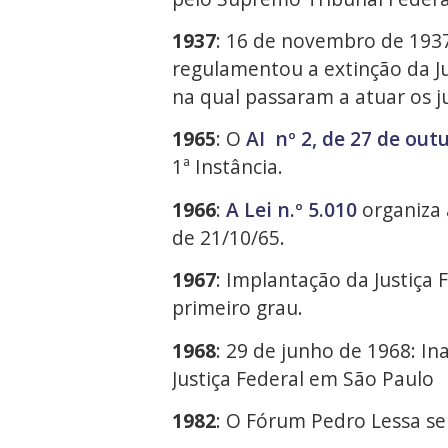
1937
: 16 de novembro de 1937:
regulamentou a extinção da Ju
na qual passaram a atuar os ju
1965
: O
AI nº 2, de 27 de out
1ª Instância.
1966
:
A Lei n.º 5.010
organiza a
de 21/10/65.
1967
: Implantação da Justiça 
primeiro grau.
1968
: 29 de junho de 1968: I
Justiça Federal em São Paulo
1982
: O Fórum Pedro Lessa se