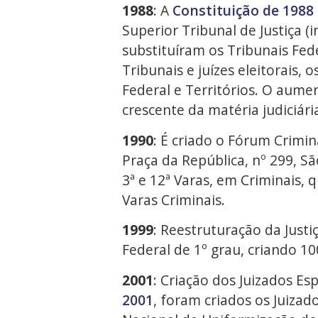
1988
: A
Constituição de 1988
Superior Tribunal de Justiça (i
substituíram os Tribunais Fede
Tribunais e juízes eleitorais, o
Federal e Territórios. O aumen
crescente da matéria judiciári
1990
: É criado o Fórum Crimina
Praça da República, nº 299, Sã
3ª e 12ª Varas, em Criminais, 
Varas Criminais.
1999
: Reestruturação da Justi
Federal de 1º grau, criando 10
2001
: Criação dos Juizados E
2001
, foram criados os Juizado