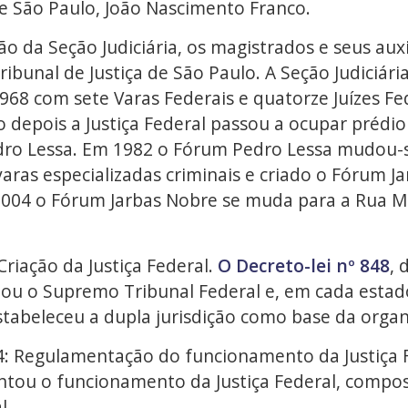
e São Paulo, João Nascimento Franco.
ão da Seção Judiciária, os magistrados e seus au
ibunal de Justiça de São Paulo. A Seção Judiciári
968 com sete Varas Federais e quatorze Juízes Fed
 depois a Justiça Federal passou a ocupar prédio
edro Lessa. Em 1982 o Fórum Pedro Lessa mudou-s
varas especializadas criminais e criado o Fórum 
 2004 o Fórum Jarbas Nobre se muda para a Rua Mi
Criação da Justiça Federal.
O Decreto-lei nº 848
, 
criou o Supremo Tribunal Federal e, em cada est
estabeleceu a dupla jurisdição como base da organ
4: Regulamentação do funcionamento da Justiça 
ntou o funcionamento da Justiça Federal, compost
l.