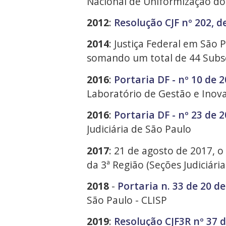
Nacional de Uniformização dos
2012
:
Resolução CJF nº 202, d
2014
: Justiça Federal em São 
somando um total de 44 Subs
2016
:
Portaria DF - nº 10 de 
Laboratório de Gestão e Inovaç
2016
:
Portaria DF - nº 23 de 
Judiciária de São Paulo
2017
: 21 de agosto de 2017, o
da 3ª Região (Seções Judiciári
2018
-
Portaria n. 33 de 20 de
São Paulo - CLISP
2019
:
Resolução CJF3R nº 37 d