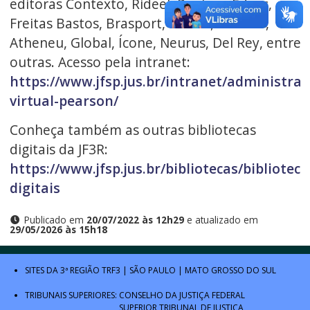
editoras Contexto, Rideel, Papirus, Educs,
Freitas Bastos, Brasport, Yendis, Blucher,
Atheneu, Global, Ícone, Neurus, Del Rey, entre
outras. Acesso pela intranet:
https://www.jfsp.jus.br/intranet/administrac
virtual-pearson/
Conheça também as outras bibliotecas
digitais da JF3R:
https://www.jfsp.jus.br/bibliotecas/biblioteca
digitais
Publicado em
20/07/2022 às 12h29
e atualizado em
29/05/2026 às 15h18
SITES DA 3ª REGIÃO
TRF3
|
SÃO PAULO
|
MATO GROSSO DO SUL
TRIBUNAIS SUPERIORES:
CONSELHO DA JUSTIÇA FEDERAL
SUPERIOR TRIBUNAL DE JUSTIÇA