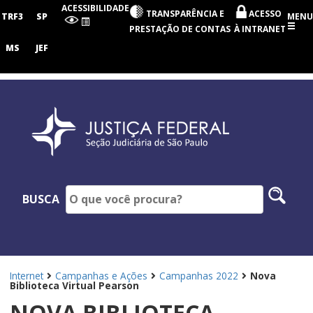
Seção
ACESSIBILIDADE
TRANSPARÊNCIA E
ACESSO
Judiciária
TRF3
SP
MENU
de
PRESTAÇÃO DE CONTAS
À INTRANET
São
Paulo
MS
JEF
Pesq
BUSCA
no
site
Internet
Campanhas e Ações
Campanhas 2022
Nova
Biblioteca Virtual Pearson
NOVA BIBLIOTECA