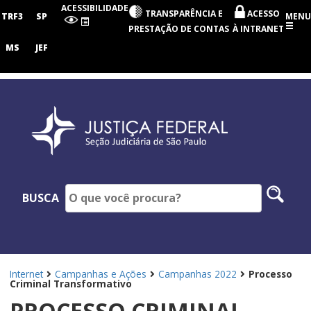
Seção
ACESSIBILIDADE
TRANSPARÊNCIA E
ACESSO
Judiciária
TRF3
SP
MENU
de
PRESTAÇÃO DE CONTAS
À INTRANET
São
Paulo
MS
JEF
Pesq
BUSCA
no
site
Internet
Campanhas e Ações
Campanhas 2022
Processo
Criminal Transformativo
PROCESSO CRIMINAL