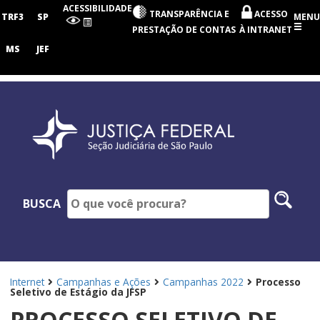
Seção
ACESSIBILIDADE
TRANSPARÊNCIA E
ACESSO
Judiciária
TRF3
SP
MENU
de
PRESTAÇÃO DE CONTAS
À INTRANET
São
Paulo
MS
JEF
Pesq
BUSCA
no
site
Internet
Campanhas e Ações
Campanhas 2022
Processo
Seletivo de Estágio da JFSP
PROCESSO SELETIVO DE