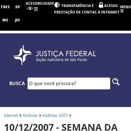
Seção
ACESSIBILIDADE
TRANSPARÊNCIA E
ACESSO
Judiciária
TRF3
SP
MENU
de
PRESTAÇÃO DE CONTAS
À INTRANET
São
Paulo
MS
JEF
Pesq
BUSCA
no
site
Internet
Notícias
Notícias 2007
10/12/2007 - SEMANA DA