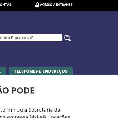
CONTAS
ACESSO À INTRANET
Pesquisar
no
site
A
TELEFONES E ENDEREÇOS
NÃO PODE
eterminou à Secretaria da
cal da empresa Makeik Locações