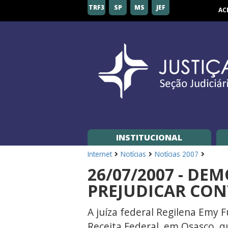
Seção
TRF3
SP
MS
JEF
AC
Judiciária
de
São
Paulo
INSTITUCIONAL
Internet
Notícias
Notícias 2007
26/07/2007 - DE
PREJUDICAR CON
A juíza federal Regilena Emy F
Receita Federal, em Osasco, qu