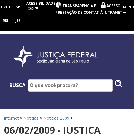
Seção
ACESSIBILIDADE
TRANSPARÊNCIA E
ACESSO
Judiciária
TRF3
SP
MENU
de
PRESTAÇÃO DE CONTAS
À INTRANET
São
Paulo
MS
JEF
Pesq
BUSCA
no
site
Internet
Notícias
Notícias 2009
06/02/2009 - JUSTIÇA