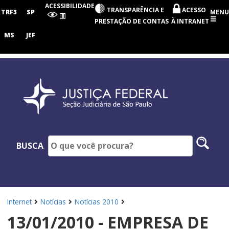
Seção
ACESSIBILIDADE
TRANSPARÊNCIA E
ACESSO
Judiciária
TRF3
SP
MENU
de
PRESTAÇÃO DE CONTAS
À INTRANET
São
Paulo
MS
JEF
Pesq
BUSCA
no
site
Internet
Notícias
Notícias 2010
13/01/2010 - EMPRESA DE