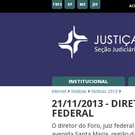
Seção
TRF3
SP
MS
JEF
AC
Judiciária
de
São
Paulo
INSTITUCIONAL
Internet
Notícias
Notícias 2013
21/11/2013 - DI
FEDERAL
O diretor do Foro, juiz federa
avenida Santa Maria, região d