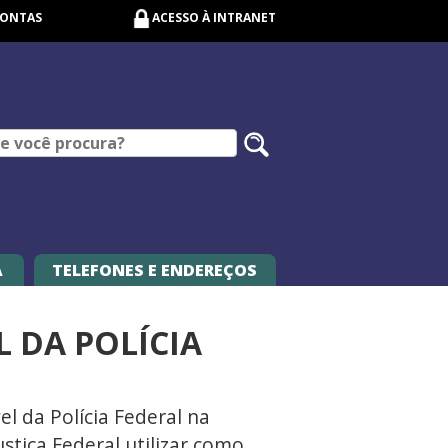
CONTAS
ACESSO À INTRANET
Pesquisar
no
site
A
TELEFONES E ENDEREÇOS
L DA POLÍCIA
el da Polícia Federal na
stiça Federal utilizar como