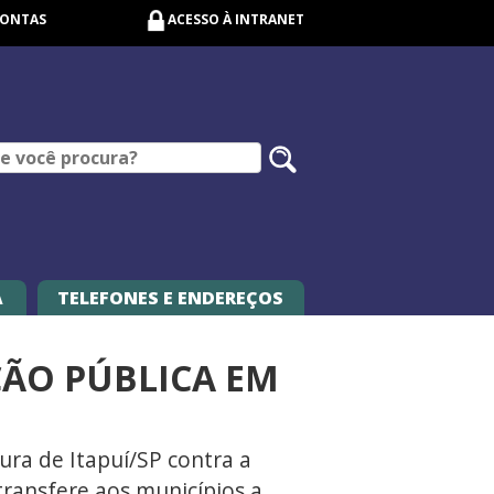
CONTAS
ACESSO À INTRANET
Pesquisar
no
site
A
TELEFONES E ENDEREÇOS
ÇÃO PÚBLICA EM
ura de Itapuí/SP contra a
transfere aos municípios a