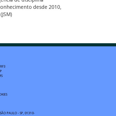
 conhecimento desde 2010,
(JSM)
TRF3
SP
MS
OKIES
 SÃO PAULO - SP, 01310-