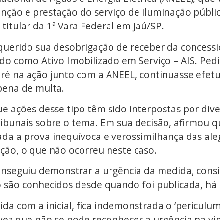
ção e prestação do serviço de iluminação pública
 titular da 1ª Vara Federal em Jaú/SP.
equerido sua desobrigação de receber da concessi
ado como Ativo Imobilizado em Serviço – AIS. Pe
), ré na ação junto com a ANEEL, continuasse efet
pena de multa.
e ações desse tipo têm sido interpostas por div
Tribunais sobre o tema. Em sua decisão, afirmou q
rada a prova inequívoca e verossimilhança das a
ração, o que não ocorreu neste caso.
conseguiu demonstrar a urgência da medida, cons
o são conhecidos desde quando foi publicada, há
ida com a inicial, fica indemonstrada o ‘periculu
ez que não se pode reconhecer a urgência na vigê