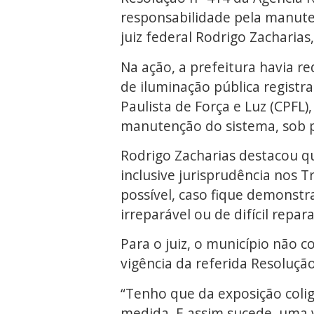
responsabilidade pela manuten
juiz federal Rodrigo Zacharias,
Na ação, a prefeitura havia r
de iluminação pública registr
Paulista de Força e Luz (CPFL
manutenção do sistema, sob 
Rodrigo Zacharias destacou qu
inclusive jurisprudência nos 
possível, caso fique demonst
irreparável ou de difícil repa
Para o juiz, o município não 
vigência da referida Resoluçã
“Tenho que da exposição colig
medida. E assim sucede, uma v