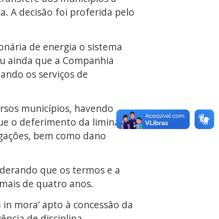
. A decisão foi proferida pelo
onária de energia o sistema
diu ainda que a Companhia
uando os serviços de
ersos municípios, havendo
ue o deferimento da liminar é
legações, bem como dano
iderando que os termos e a
 mais de quatro anos.
m in mora’ apto à concessão da
ncia de disciplina