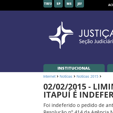
Seção
TRF3
SP
MS
JEF
AC
Judiciária
de
São
Paulo
INSTITUCIONAL
Internet
Notícias
Notícias 2015
02/02/2015 - LI
ITAPUÍ É INDEFE
Foi indeferido o pedido de an
Resolução nº 414 da Agência N