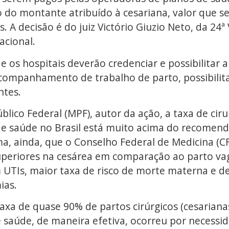
o do montante atribuído à cesariana, valor que s
s. A decisão é do juiz Victório Giuzio Neto, da 24ª
acional.
e os hospitais deverão credenciar e possibilitar
 acompanhamento de trabalho de parto, possibilit
ntes.
lico Federal (MPF), autor da ação, a taxa de ciru
de saúde no Brasil está muito acima do recomen
ma, ainda, que o Conselho Federal de Medicina 
periores na cesárea em comparação ao parto vag
 UTIs, maior taxa de risco de morte materna e d
ias.
axa de quase 90% de partos cirúrgicos (cesariana
e saúde, de maneira efetiva, ocorreu por necessid