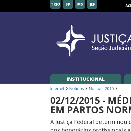
Seção
TRF3
SP
MS
JEF
AC
Judiciária
de
São
Paulo
INSTITUCIONAL
Internet
Notícias
Notícias 2015
02/12/2015 - M
EM PARTOS NOR
A Justiça Federal determinou
dos honorários profissionais 