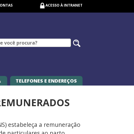
CONTAS
ACESSO À INTRANET
Pesquisar
no
site
A
TELEFONES E ENDEREÇOS
M REMUNERADOS
NS) estabeleça a remuneração
de particulares ao parto