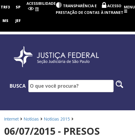
Seção
ACESSIBILIDADE
TRANSPARÊNCIA E
ACESSO
Judiciária
TRF3
SP
MENU
de
PRESTAÇÃO DE CONTAS
À INTRANET
São
Paulo
MS
JEF
Pesq
BUSCA
no
site
Internet
Notícias
Notícias 2015
06/07/2015 - PRESOS