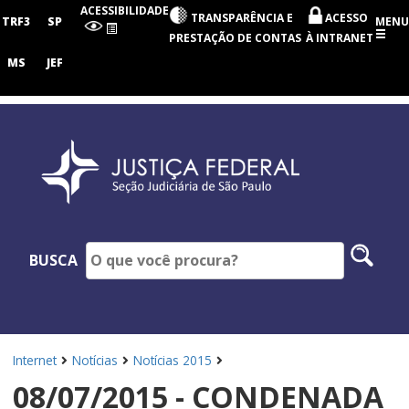
Seção
ACESSIBILIDADE
TRANSPARÊNCIA E
ACESSO
Judiciária
TRF3
SP
MENU
de
PRESTAÇÃO DE CONTAS
À INTRANET
São
Paulo
MS
JEF
Pesq
BUSCA
no
site
Internet
Notícias
Notícias 2015
08/07/2015 - CONDENADA