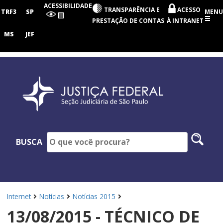
Seção
ACESSIBILIDADE
TRANSPARÊNCIA E
ACESSO
Judiciária
TRF3
SP
MENU
de
PRESTAÇÃO DE CONTAS
À INTRANET
São
Paulo
MS
JEF
Pesq
BUSCA
no
site
Internet
Notícias
Notícias 2015
13/08/2015 - TÉCNICO DE