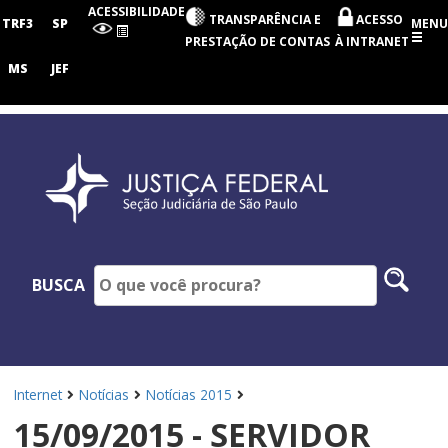
Seção
ACESSIBILIDADE
TRANSPARÊNCIA E
ACESSO
Judiciária
TRF3
SP
MENU
de
PRESTAÇÃO DE CONTAS
À INTRANET
São
Paulo
MS
JEF
Pesq
BUSCA
no
site
Internet
Notícias
Notícias 2015
15/09/2015 - SERVIDOR