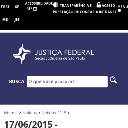
Seção
ACESSIBILIDADE
TRANSPARÊNCIA E
ACESSO
Judiciária
TRF3
SP
MENU
de
PRESTAÇÃO DE CONTAS
À INTRANET
São
Paulo
MS
JEF
Pesq
BUSCA
no
site
Internet
Notícias
Notícias 2015
17/06/2015 -