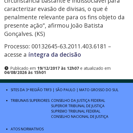
circunstância bastante e indissociável para
caracterizar evasão de divisas, o que é
penalmente relevante para os fins objeto da
presente ação”, afirmou João Batista
Gonçalves. (KS)
Processo: 00132645-63.2011.403.6181 –
acesse a
íntegra da decisão
Publicado em
19/12/2017 às 12h07
e atualizado em
04/08/2026 às 15h01
SITES DA 3ª REGIÃO
TRF3
|
SÃO PAULO
|
MATO GROSSO DO SUL
TRIBUNAIS SUPERIORES:
CONSELHO DA JUSTIÇA FEDERAL
SUPERIOR TRIBUNAL DE JUSTIÇA
SUPREMO TRIBUNAL FEDERAL
CONSELHO NACIONAL DE JUSTIÇA
ATOS NORMATIVOS