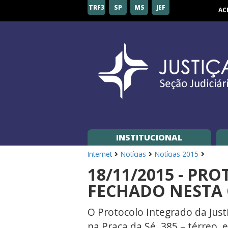
Seção
TRF3
SP
MS
JEF
AC
Judiciária
de
São
Paulo
INSTITUCIONAL
Internet
Notícias
Notícias 2015
18/11/2015 - P
FECHADO NESTA 
O Protocolo Integrado da Just
na Praça da Sé, 385 – térreo,