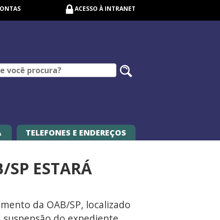
CONTAS
ACESSO À INTRANET
Pesquisar
no
site
A
TELEFONES E ENDEREÇOS
B/SP ESTARÁ
dimento da OAB/SP, localizado
 à suspensão do expediente