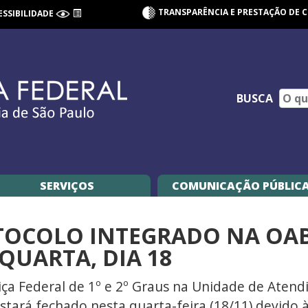
TRANSPARÊNCIA E PRESTAÇÃO DE 
ESSIBILIDADE
BUSCA
SERVIÇOS
COMUNICAÇÃO PÚBLIC
ROTOCOLO INTEGRADO NA OA
QUARTA, DIA 18
iça Federal de 1º e 2º Graus na Unidade de Aten
 estará fechado nesta quarta-feira (18/11) devido