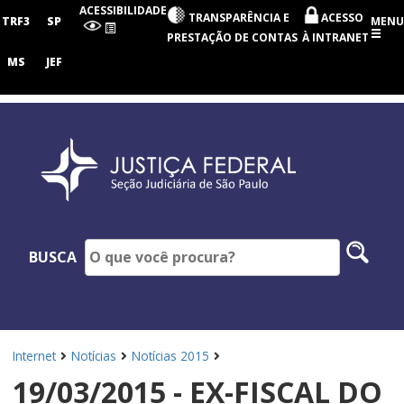
Seção
ACESSIBILIDADE
TRANSPARÊNCIA E
ACESSO
Judiciária
TRF3
SP
MENU
de
PRESTAÇÃO DE CONTAS
À INTRANET
São
Paulo
MS
JEF
Pesq
BUSCA
no
site
Internet
Notícias
Notícias 2015
19/03/2015 - EX-FISCAL DO