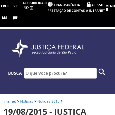
Seção
ACESSIBILIDADE
TRANSPARÊNCIA E
ACESSO
Judiciária
TRF3
SP
MENU
de
PRESTAÇÃO DE CONTAS
À INTRANET
São
Paulo
MS
JEF
Pesq
BUSCA
no
site
Internet
Notícias
Notícias 2015
19/08/2015 - JUSTIÇA