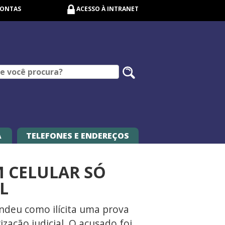
CONTAS
ACESSO À INTRANET
Pesquisar
no
site
A
TELEFONES E ENDEREÇOS
M CELULAR SÓ
L
endeu como ilícita uma prova
ização judicial. O acusado foi