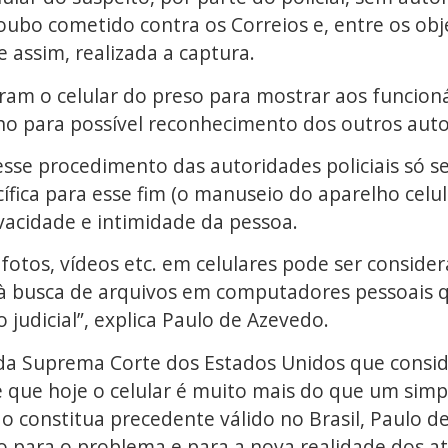
ubo cometido contra os Correios e, entre os obj
 assim, realizada a captura.
zaram o celular do preso para mostrar aos funcion
ho para possível reconhecimento dos outros auto
sse procedimento das autoridades policiais só s
ífica para esse fim (o manuseio do aparelho celul
ivacidade e intimidade da pessoa.
 fotos, vídeos etc. em celulares pode ser consid
l à busca de arquivos em computadores pessoais 
judicial”, explica Paulo de Azevedo.
 da Suprema Corte dos Estados Unidos que consid
 que hoje o celular é muito mais do que um sim
ão constitua precedente válido no Brasil, Paulo
 para o problema e para a nova realidade dos atu