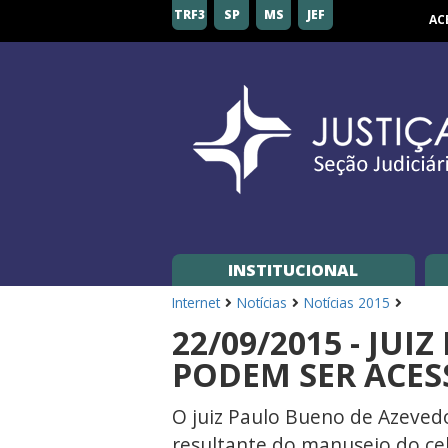
Seção
TRF3
SP
MS
JEF
AC
Judiciária
de
São
Paulo
INSTITUCIONAL
Internet
Notícias
Notícias 2015
22/09/2015 - JU
PODEM SER ACES
O juiz Paulo Bueno de Azevedo
resultante do manuseio do celu