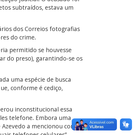
etos subtraídos, estava um
ários dos Correios fotografias
res do crime.
eria permitido se houvesse
ar do preso), garantindo-se os
erada uma espécie de busca
que, conforme é cediço,
erou inconstitucional essa
ples telefone. Embora uma
 de Azevedo a mencionou com a
ais telefones celulares”.