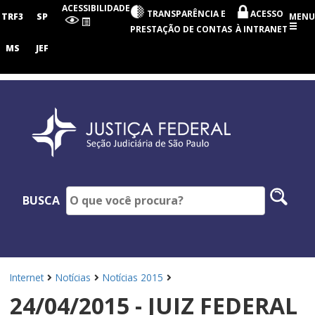
Seção
ACESSIBILIDADE
TRANSPARÊNCIA E
ACESSO
Judiciária
TRF3
SP
MENU
de
PRESTAÇÃO DE CONTAS
À INTRANET
São
Paulo
MS
JEF
Pesq
BUSCA
no
site
Internet
Notícias
Notícias 2015
24/04/2015 - JUIZ FEDERAL