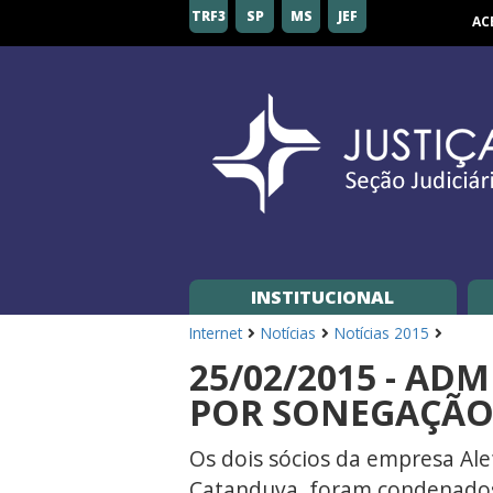
Seção
TRF3
SP
MS
JEF
AC
Judiciária
de
São
Paulo
INSTITUCIONAL
Internet
Notícias
Notícias 2015
25/02/2015 - A
POR SONEGAÇÃO
Os dois sócios da empresa Ale
Catanduva, foram condenados 