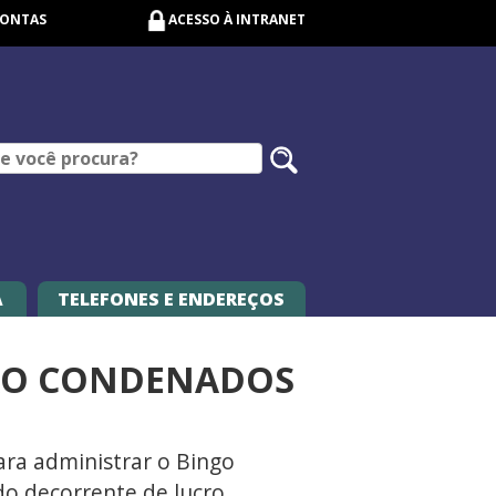
CONTAS
ACESSO À INTRANET
Pesquisar
no
site
A
TELEFONES E ENDEREÇOS
SÃO CONDENADOS
ara administrar o Bingo
do decorrente de lucro