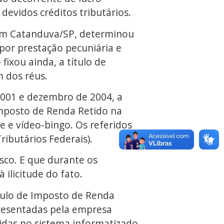
devidos créditos tributários.
l em Catanduva/SP, determinou
por prestação pecuniária e
fixou ainda, a título de
 dos réus.
 2001 e dezembro de 2004, a
Imposto de Renda Retido na
e vídeo-bingo. Os referidos
ibutários Federais).
isco. E que durante os
 ilicitude do fato.
ítulo de Imposto de Renda
presentadas pela empresa
idas no sistema informatizado