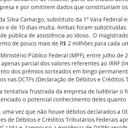
presa e por omitirem dados que constituiriam os 
 da Silva Camargo, substituto da 1ª Vara Federa
ão e de 10 dias-multa. Ambas foram substituídas 
de pública de assistência ao idoso. O magistrado 
ento de pouco mais de R$ 2 milhões para cada um
inistério Público Federal (MPF), entre julho de
apenas parcial dos valores referentes ao IRRF (
nto dos prêmios sorteados em bingo permanente 
 nas DCTFs (Declaração de Débitos e Créditos Tr
a tentativa frustrada da empresa de ludibriar o f
enciado o potencial conhecimento deles quanto à
e, uma vez que não houve débitos declarados a t
es de Débitos e Créditos Tributários Federais a
/C Ltda e, tampouco a existência de DARFs recolh