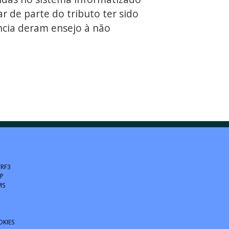
r de parte do tributo ter sido
ncia deram ensejo à não
TRF3
SP
MS
OKIES