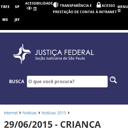
Seção
ACESSIBILIDADE
TRANSPARÊNCIA E
ACESSO
Judiciária
TRF3
SP
MENU
de
PRESTAÇÃO DE CONTAS
À INTRANET
São
Paulo
MS
JEF
Pesq
BUSCA
no
site
Internet
Notícias
Notícias 2015
29/06/2015 - CRIANÇA