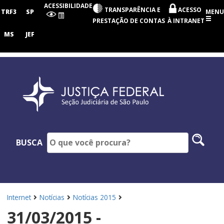
Seção
ACESSIBILIDADE
TRANSPARÊNCIA E
ACESSO
Judiciária
TRF3
SP
MENU
de
PRESTAÇÃO DE CONTAS
À INTRANET
São
Paulo
MS
JEF
Pesq
BUSCA
no
site
Internet
Notícias
Notícias 2015
31/03/2015 -