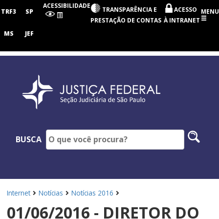
Seção
ACESSIBILIDADE
TRANSPARÊNCIA E
ACESSO
Judiciária
TRF3
SP
MENU
de
PRESTAÇÃO DE CONTAS
À INTRANET
São
Paulo
MS
JEF
Pesq
BUSCA
no
site
Internet
Notícias
Notícias 2016
01/06/2016 - DIRETOR DO