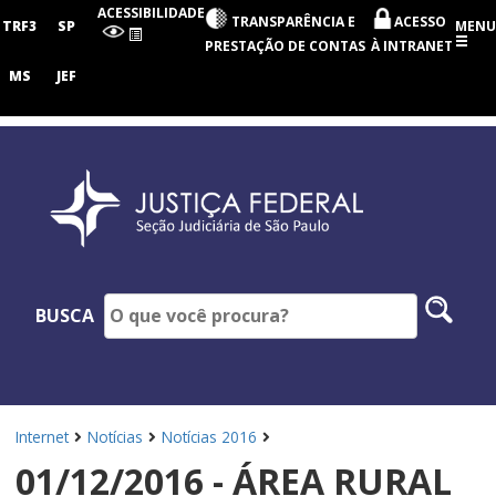
Seção
ACESSIBILIDADE
TRANSPARÊNCIA E
ACESSO
Judiciária
TRF3
SP
MENU
de
PRESTAÇÃO DE CONTAS
À INTRANET
São
Paulo
MS
JEF
Pesq
BUSCA
no
site
Internet
Notícias
Notícias 2016
01/12/2016 - ÁREA RURAL