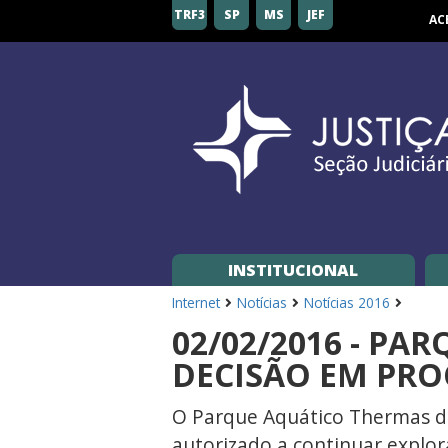
Seção
TRF3
SP
MS
JEF
AC
Judiciária
de
São
Paulo
INSTITUCIONAL
Internet
Notícias
Notícias 2016
02/02/2016 - P
DECISÃO EM PRO
O Parque Aquático Thermas dos 
autorizado a continuar explor