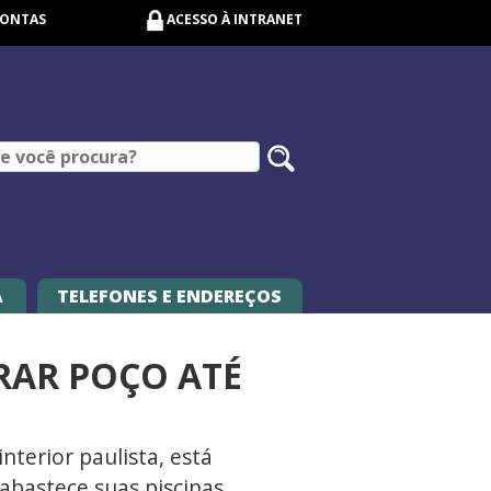
CONTAS
ACESSO À INTRANET
Pesquisar
no
site
A
TELEFONES E ENDEREÇOS
RAR POÇO ATÉ
nterior paulista, está
abastece suas piscinas