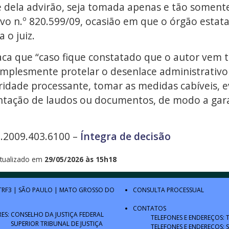
e dela advirão, seja tomada apenas e tão somente
vo n.º 820.599/09, ocasião em que o órgão estat
a o juiz.
taca que “caso fique constatado que o autor ve
implesmente protelar o desenlace administrativo
ridade processante, tomar as medidas cabíveis, 
ntação de laudos ou documentos, de modo a garan
6.2009.403.6100 –
Íntegra de decisão
tualizado em
29/05/2026 às 15h18
TRF3
|
SÃO PAULO
|
MATO GROSSO DO
CONSULTA PROCESSUAL
CONTATOS
RES:
CONSELHO DA JUSTIÇA FEDERAL
TELEFONES E ENDEREÇOS: 
SUPERIOR TRIBUNAL DE JUSTIÇA
TELEFONES E ENDEREÇOS: 