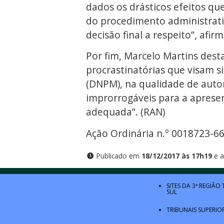
dados os drásticos efeitos qu
do procedimento administrati
decisão final a respeito”, afirm
Por fim, Marcelo Martins des
procrastinatórias que visam s
(DNPM), na qualidade de auto
improrrogáveis para a aprese
adequada”. (RAN)
Ação Ordinária n.º 0018723-6
Publicado em
18/12/2017 às 17h19
e a
SITES DA 3ª REGIÃO
SUL
TRIBUNAIS SUPERIO