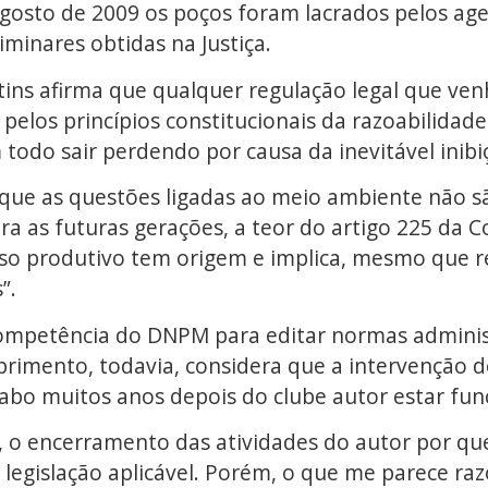
agosto de 2009 os poços foram lacrados pelos a
iminares obtidas na Justiça.
ns afirma que qualquer regulação legal que venha
se pelos princípios constitucionais da razoabilida
odo sair perdendo por causa da inevitável inibi
ta que as questões ligadas ao meio ambiente não
ra as futuras gerações, a teor do artigo 225 da C
so produtivo tem origem e implica, mesmo que 
”.
ompetência do DNPM para editar normas administ
mprimento, todavia, considera que a intervenção 
cabo muitos anos depois do clube autor estar fu
, o encerramento das atividades do autor por qu
egislação aplicável. Porém, o que me parece raz