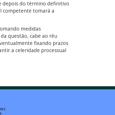
 depois do término definitivo
al competente tomará a
m tomando medidas
 da questão, cabe ao réu
eventualmente fixando prazos
tir a celeridade processual
TRF3
SP