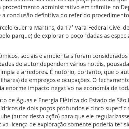
m procedimento administrativo em trâmite no D
a conclusão definitiva do referido procedimento 
arcelo Guerra Martins, da 17ª Vara Federal Cível 
 pelo parque) de explorar o poço “dadas as especi
ômicos, sociais e ambientais foram considerados
idades do autor dependem vários hotéis, pousadas,
límpia e arredores. É notório, portanto, que o au
 milhares) de empregos e ocupações. O fechament
ia enorme impacto negativo na economia de toda
o de Águas e Energia Elétrica do Estado de São 
 hídricos de dois poços profundos e cinco superfi
lube (autor desta ação) para que ele regularizass
tiva licença de exploração somente poderia ter s