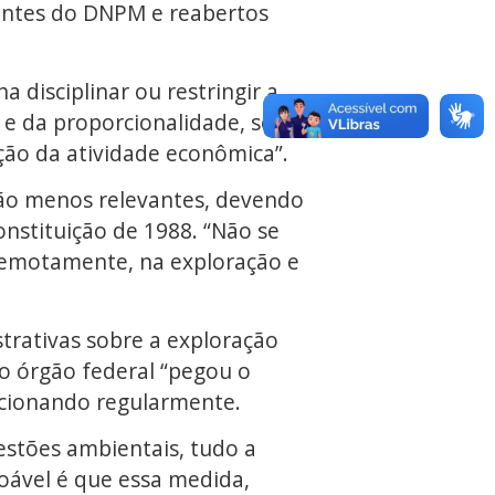
gentes do DNPM e reabertos
 disciplinar ou restringir a
de e da proporcionalidade, sob
ção da atividade econômica”.
 são menos relevantes, devendo
onstituição de 1988. “Não se
remotamente, na exploração e
rativas sobre a exploração
do órgão federal “pegou o
ncionando regularmente.
estões ambientais, tudo a
oável é que essa medida,