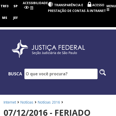
Seção
ACESSIBILIDADE
TRANSPARÊNCIA E
ACESSO
Judiciária
TRF3
SP
MENU
de
PRESTAÇÃO DE CONTAS
À INTRANET
São
Paulo
MS
JEF
Pesq
BUSCA
no
site
Internet
Notícias
Notícias 2016
07/12/2016 - FERIADO