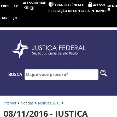
Seção
ACESSIBILIDADE
TRANSPARÊNCIA E
ACESSO
Judiciária
TRF3
SP
MENU
de
PRESTAÇÃO DE CONTAS
À INTRANET
São
Paulo
MS
JEF
Pesq
BUSCA
no
site
Internet
Notícias
Notícias 2016
08/11/2016 - JUSTIÇA