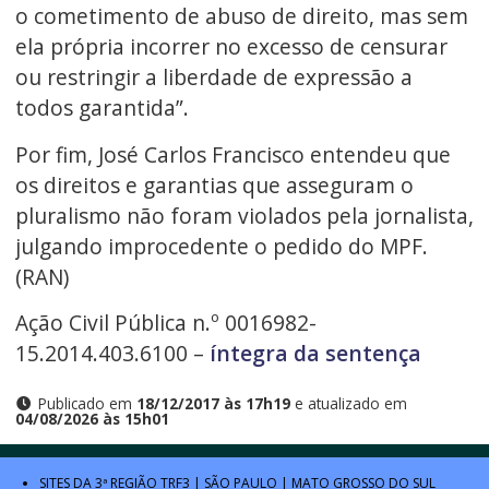
o cometimento de abuso de direito, mas sem
ela própria incorrer no excesso de censurar
ou restringir a liberdade de expressão a
todos garantida”.
Por fim, José Carlos Francisco entendeu que
os direitos e garantias que asseguram o
pluralismo não foram violados pela jornalista,
julgando improcedente o pedido do MPF.
(RAN)
Ação Civil Pública n.º 0016982-
15.2014.403.6100 –
íntegra da sentença
Publicado em
18/12/2017 às 17h19
e atualizado em
04/08/2026 às 15h01
SITES DA 3ª REGIÃO
TRF3
|
SÃO PAULO
|
MATO GROSSO DO SUL