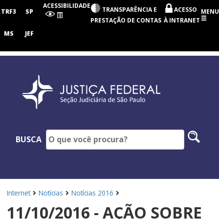
Seção
ACESSIBILIDADE
TRANSPARÊNCIA E
ACESSO
Judiciária
TRF3
SP
MENU
de
PRESTAÇÃO DE CONTAS
À INTRANET
São
Paulo
MS
JEF
Pesq
BUSCA
no
site
Internet
Notícias
Notícias 2016
11/10/2016 - AÇÃO SOBRE