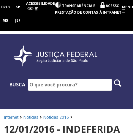
Seção
ACESSIBILIDADE
TRANSPARÊNCIA E
ACESSO
Judiciária
TRF3
SP
MENU
de
PRESTAÇÃO DE CONTAS
À INTRANET
São
Paulo
MS
JEF
Pesq
BUSCA
no
site
Internet
Notícias
Notícias 2016
12/01/2016 - INDEFERIDA