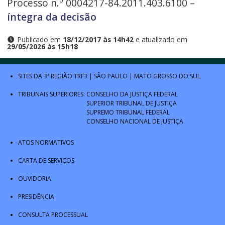
Processo n.º 0004217-84.2011.403.6100 –
íntegra da decisão
Publicado em
18/12/2017 às 14h42
e atualizado em
29/05/2026 às 15h18
SITES DA 3ª REGIÃO
TRF3
|
SÃO PAULO
|
MATO GROSSO DO SUL
TRIBUNAIS SUPERIORES:
CONSELHO DA JUSTIÇA FEDERAL
SUPERIOR TRIBUNAL DE JUSTIÇA
SUPREMO TRIBUNAL FEDERAL
CONSELHO NACIONAL DE JUSTIÇA
ATOS NORMATIVOS
CARTA DE SERVIÇOS
OUVIDORIA
PRESIDÊNCIA
CONSULTA PROCESSUAL