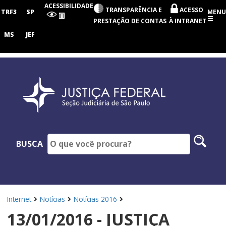
Seção
ACESSIBILIDADE
TRANSPARÊNCIA E
ACESSO
Judiciária
TRF3
SP
MENU
de
PRESTAÇÃO DE CONTAS
À INTRANET
São
Paulo
MS
JEF
Pesq
BUSCA
no
site
Internet
Notícias
Notícias 2016
13/01/2016 - JUSTIÇA