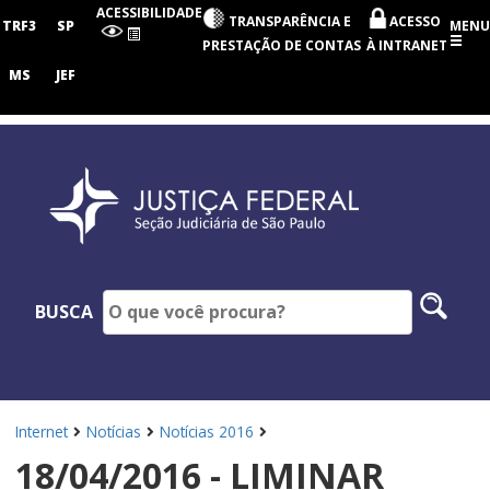
Seção
ACESSIBILIDADE
TRANSPARÊNCIA E
ACESSO
Judiciária
TRF3
SP
MENU
de
PRESTAÇÃO DE CONTAS
À INTRANET
São
Paulo
MS
JEF
Pesq
BUSCA
no
site
Internet
Notícias
Notícias 2016
18/04/2016 - LIMINAR