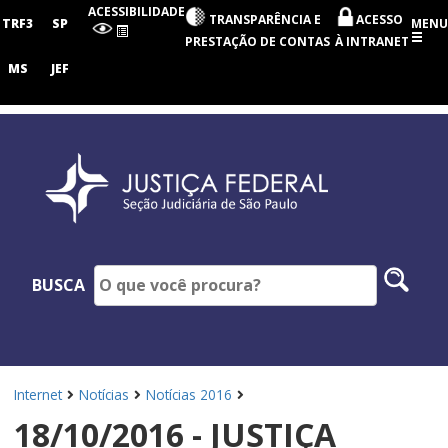
Seção
ACESSIBILIDADE
TRANSPARÊNCIA E
ACESSO
Judiciária
TRF3
SP
MENU
de
PRESTAÇÃO DE CONTAS
À INTRANET
São
Paulo
MS
JEF
Pesq
BUSCA
no
site
Internet
Notícias
Notícias 2016
18/10/2016 - JUSTIÇA