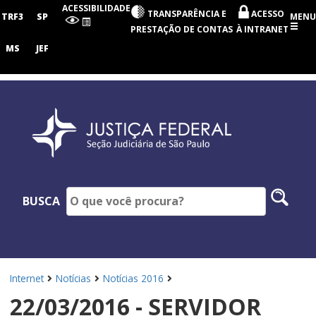
Seção
ACESSIBILIDADE
TRANSPARÊNCIA E
ACESSO
Judiciária
TRF3
SP
MENU
de
PRESTAÇÃO DE CONTAS
À INTRANET
São
Paulo
MS
JEF
Pesq
BUSCA
no
site
Internet
Notícias
Notícias 2016
22/03/2016 - SERVIDOR