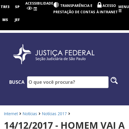
Seção
ACESSIBILIDADE
TRANSPARÊNCIA E
ACESSO
Judiciária
TRF3
SP
MENU
de
PRESTAÇÃO DE CONTAS
À INTRANET
São
Paulo
MS
JEF
Pesq
BUSCA
no
site
Internet
Notícias
Notícias 2017
14/12/2017 - HOMEM VAI A