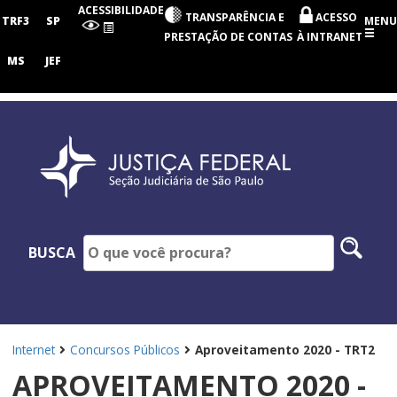
Seção
ACESSIBILIDADE
TRANSPARÊNCIA E
ACESSO
Judiciária
TRF3
SP
MENU
de
PRESTAÇÃO DE CONTAS
À INTRANET
São
Paulo
MS
JEF
Pesq
BUSCA
no
site
Internet
Concursos Públicos
Aproveitamento 2020 - TRT2
APROVEITAMENTO 2020 -